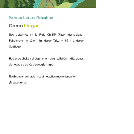
Parque Natural Tricahue
Cómo
Llegar
Nos ubicamos en la Ruta Ch-115 (Paso internacional
Pehuenche). A sólo 1 hr. desde Talca y 3.5 hrs. desde
Santiago.
Haciendo click en el siguiente mapa recibirás indicaciones
de llegada a través de google maps.
No dudes en contactarnos si necesitas mas orientación.
¡Te esperamos!