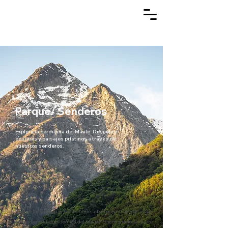
Parque/ Senderos
Explora la cordillera del Maule. Descubre
bosques y paisajes prístinos a través de
nuestros senderos.
Somos un santuario natural que alberga ecosistemas ricos
en biodiversidad endémica del Maule. Estamos enfocados en