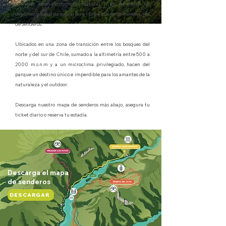
proteger este patriomonio natural y en fomentar los
deportes y pasatiempos al aire libre a través de nuestra red
de senderos.
Ubicados en una zona de transición entre los bosques del
norte y del sur de Chile, sumado a la altimetría entre 500 a
2000 m.s.n.m y a un microclima privilegiado, hacen del
parque un destino único e imperdible para los amantes de la
naturaleza y el outdoor.
Descarga nuestro mapa de senderos más abajo, asegura tu
ticket diario o reserva tu estadía.
Descarga el mapa
de senderos
DESCARGAR