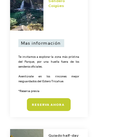
Sendero
Coigües
Mas información
Te invitamos a explorar la zona más prístina
del Parque, por una huella fuera de los
senderos oficiales.
Aventúrate en los rincones mejor
resguardados del Estero Tricahue.​
*Reserva previa​​​​​​
RESERVA AHORA
Guiado half-day