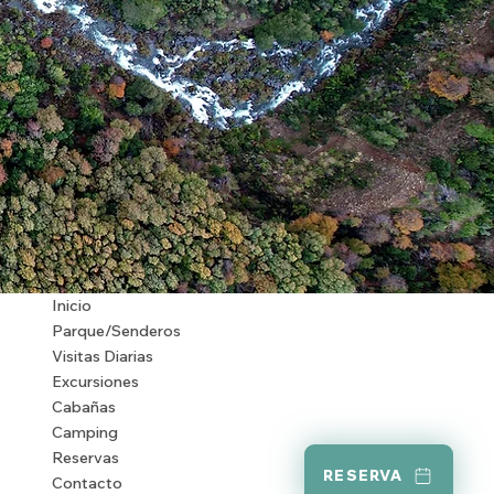
Inicio
Parque/Senderos
Visitas Diarias
Excursiones
Cabañas
Camping
Reservas
RESERVA
Contacto