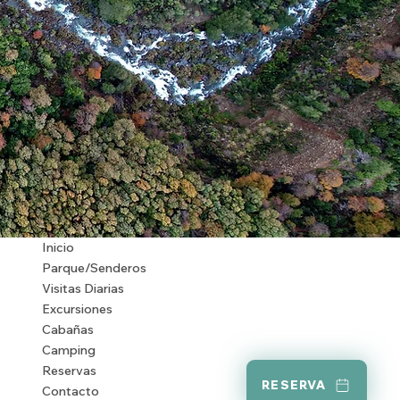
Inicio
Parque/Senderos
Visitas Diarias
Excursiones
Cabañas
Camping
Reservas
RESERVA
Contacto