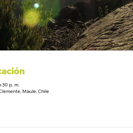
cación
6:30 p. m.
emente, Maule, Chile