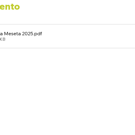
vento
na Meseta 2025
.pdf
7KB