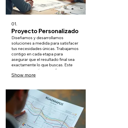
01.
Proyecto Personalizado
Diseñamos y desarrollamos
soluciones a medida para satisfacer
tus necesidades únicas. Trabajamos
contigo en cada etapa para
asegurar que el resultado final sea
exactamente lo que buscas. Este
servicio garantiza un enfoque
Show more
exclusivo, adaptado a tus
especificaciones exactas.