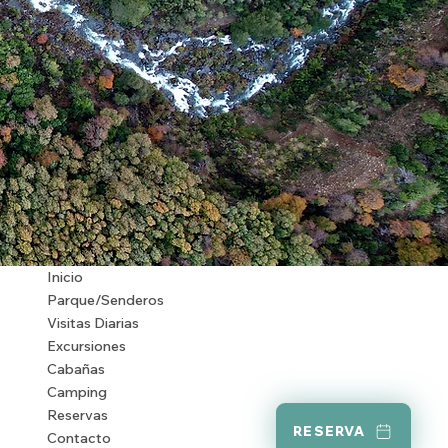
Inicio
Parque/Senderos
Visitas Diarias
Excursiones
Cabañas
Camping
Reservas
RESERVA
Contacto