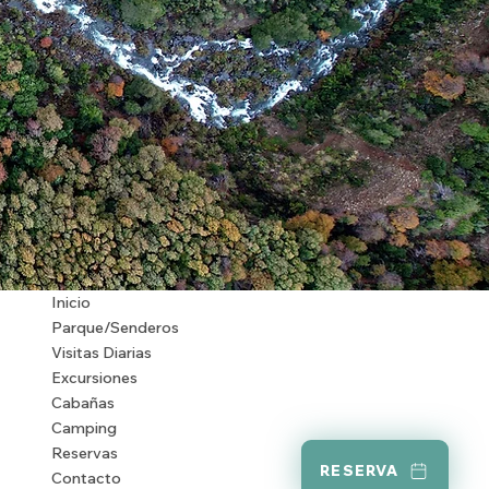
Inicio
Parque/Senderos
Visitas Diarias
Excursiones
Cabañas
Camping
Reservas
RESERVA
Contacto