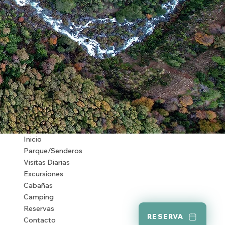
Inicio
Parque/Senderos
Visitas Diarias
Excursiones
Cabañas
Camping
Reservas
RESERVA
Contacto