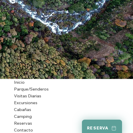
Inicio
Parque/Senderos
Visitas Diarias
Excursiones
Cabañas
Camping
Reservas
RESERVA
Contacto