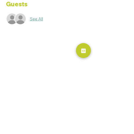
Guests
See All