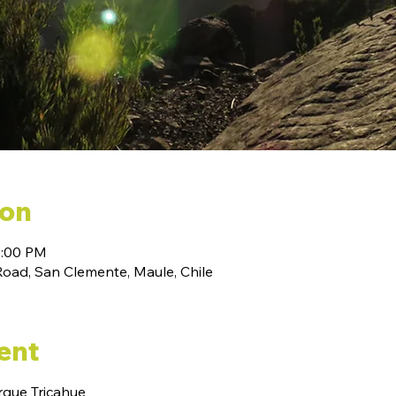
ion
6:00 PM
ad, San Clemente, Maule, Chile
ent
arque Tricahue