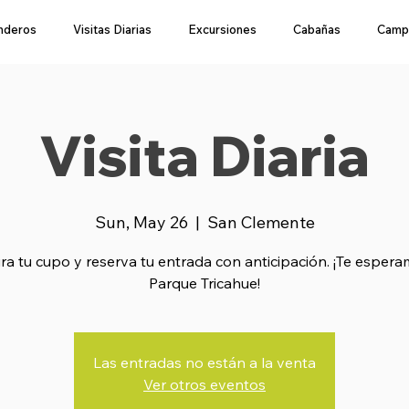
nderos
Visitas Diarias
Excursiones
Cabañas
Camp
Visita Diaria
Sun, May 26
  |  
San Clemente
a tu cupo y reserva tu entrada con anticipación. ¡Te esper
Parque Tricahue!
Las entradas no están a la venta
Ver otros eventos