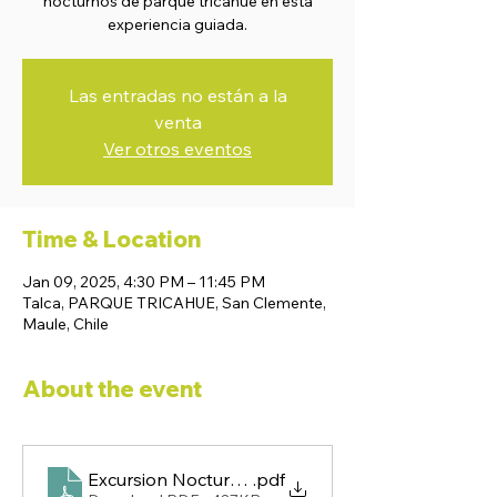
nocturnos de parque tricahue en esta
experiencia guiada.
Las entradas no están a la
venta
Ver otros eventos
Time & Location
Jan 09, 2025, 4:30 PM – 11:45 PM
Talca, PARQUE TRICAHUE, San Clemente,
Maule, Chile
About the event
Excursion Nocturna Meseta 2025
.pdf