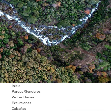
Inicio
Parque/Senderos
Visitas Diarias
Excursiones
Cabañas