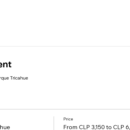
ent
arque Tricahue
Price
ahue
From CLP 3,150 to CLP 6