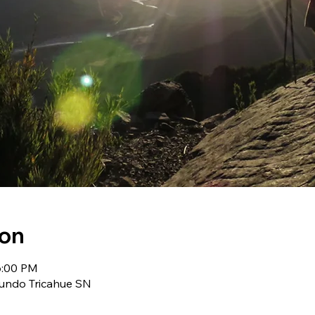
ion
6:00 PM
Fundo Tricahue SN